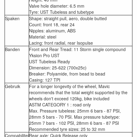
Valve hole diameter: 6.5 mm
Tyre: UST Tubeless and tubetype
Spaken
Shape: straight pull, aero, double butted
Count: front 18, rear 24
Nipples: aluminum, ABS
Material: steel
Lacing: front radial, rear Isopulse
Banden
Front and Rear Tread: 11 Storm single compound
Yksion Pro UST
UST Tubeless Ready
Dimension: 25-622 (700x25c)
Breaker: Polyamide, from bead to bead
Casing: 127 TPI
Gebruik
For a longer longevity of the wheel, Mavic
recommends that the total weight supported by the
wheels don't exceed 120kg, bike included
ASTM CATEGORY 1 : road only
Max. Pressure tubeless: 25mm 6 bars - 87 PSI,
28mm 5 bars - 70 PSI. Max pressure tubetype:
25mm 7 bars - 102 PSI, 28mm 6 bars - 87 PSI
Recommended tyre sizes: 25 to 32 mm
Compabilitei
Rear axle: Quick Release only