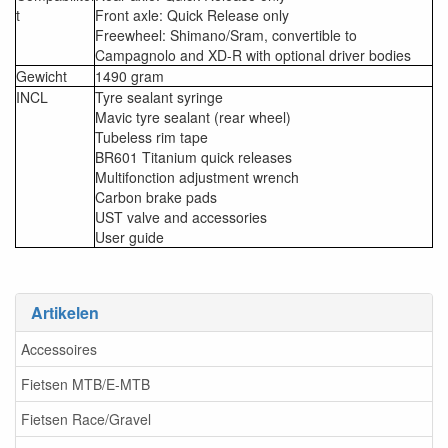
t
Front axle: Quick Release only
Freewheel: Shimano/Sram, convertible to
Campagnolo and XD-R with optional driver bodies
Gewicht
1490 gram
INCL
Tyre sealant syringe
Mavic tyre sealant (rear wheel)
Tubeless rim tape
BR601 Titanium quick releases
Multifonction adjustment wrench
Carbon brake pads
UST valve and accessories
User guide
Artikelen
Accessoires
Fietsen MTB/E-MTB
Fietsen Race/Gravel