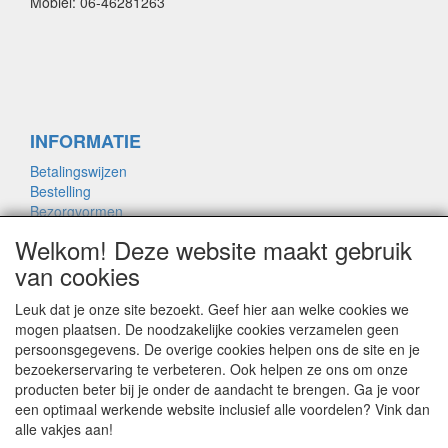
Mobiel: 06-46281263
INFORMATIE
Betalingswijzen
Bestelling
Bezorgvormen
Merken links
Welkom! Deze website maakt gebruik
Framemaat
van cookies
Leuk dat je onze site bezoekt. Geef hier aan welke cookies we
OVER ONS
mogen plaatsen. De noodzakelijke cookies verzamelen geen
persoonsgegevens. De overige cookies helpen ons de site en je
Contact
bezoekerservaring te verbeteren. Ook helpen ze ons om onze
Garantie
producten beter bij je onder de aandacht te brengen. Ga je voor
Privacyverklaring
een optimaal werkende website inclusief alle voordelen? Vink dan
Voorwaarden
alle vakjes aan!