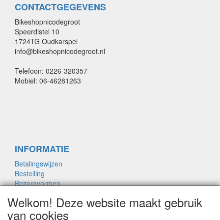
CONTACTGEGEVENS
Bikeshopnicodegroot
Speerdistel 10
1724TG Oudkarspel
info@bikeshopnicodegroot.nl
Telefoon: 0226-320357
Mobiel: 06-46281263
INFORMATIE
Betalingswijzen
Bestelling
Bezorgvormen
Merken links
Welkom! Deze website maakt gebruik
Framemaat
van cookies