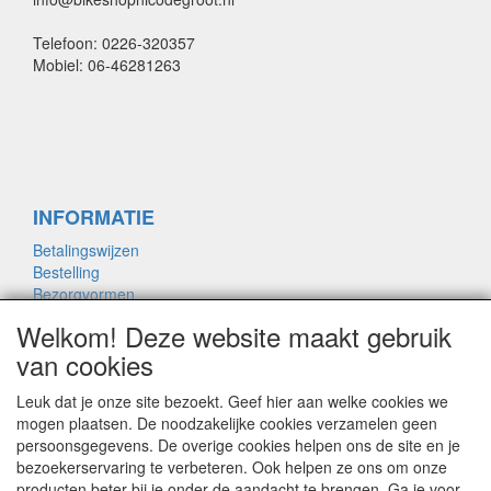
Telefoon: 0226-320357
Mobiel: 06-46281263
INFORMATIE
Betalingswijzen
Bestelling
Bezorgvormen
Merken links
Welkom! Deze website maakt gebruik
Framemaat
van cookies
Leuk dat je onze site bezoekt. Geef hier aan welke cookies we
OVER ONS
mogen plaatsen. De noodzakelijke cookies verzamelen geen
persoonsgegevens. De overige cookies helpen ons de site en je
Contact
bezoekerservaring te verbeteren. Ook helpen ze ons om onze
Garantie
producten beter bij je onder de aandacht te brengen. Ga je voor
Privacyverklaring