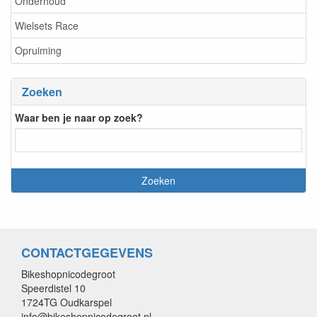
Onderhoud
Wielsets Race
Opruiming
Zoeken
Waar ben je naar op zoek?
CONTACTGEGEVENS
Bikeshopnicodegroot
Speerdistel 10
1724TG Oudkarspel
info@bikeshopnicodegroot.nl