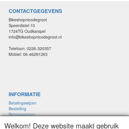
CONTACTGEGEVENS
Bikeshopnicodegroot
Speerdistel 10
1724TG Oudkarspel
info@bikeshopnicodegroot.nl
Telefoon: 0226-320357
Mobiel: 06-46281263
INFORMATIE
Betalingswijzen
Bestelling
Bezorgvormen
Merken links
Welkom! Deze website maakt gebruik
Framemaat