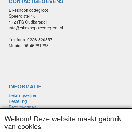
CONTACTGEGEVENS
Bikeshopnicodegroot
Speerdistel 10
1724TG Oudkarspel
info@bikeshopnicodegroot.nl
Telefoon: 0226-320357
Mobiel: 06-46281263
INFORMATIE
Betalingswijzen
Bestelling
Bezorgvormen
Merken links
Welkom! Deze website maakt gebruik
Framemaat
van cookies