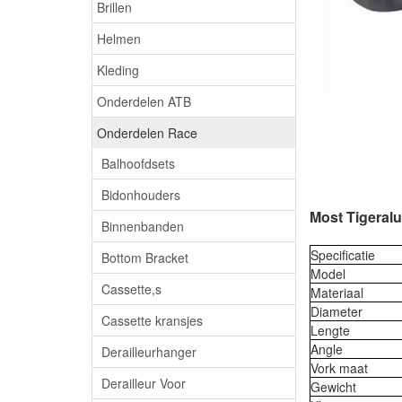
Brillen
Helmen
Kleding
Onderdelen ATB
Onderdelen Race
Balhoofdsets
Bidonhouders
Most Tigeralu
Binnenbanden
Specificatie
Bottom Bracket
Model
Cassette,s
Materiaal
Diameter
Cassette kransjes
Lengte
Angle
Derailleurhanger
Vork maat
Derailleur Voor
Gewicht