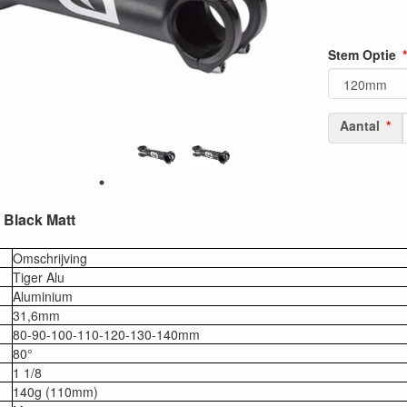
Stem Optie
Aantal
 Black Matt
Omschrijving
Tiger Alu
Aluminium
31,6mm
80-90-100-110-120-130-140mm
80°
1 1/8
140g (110mm)