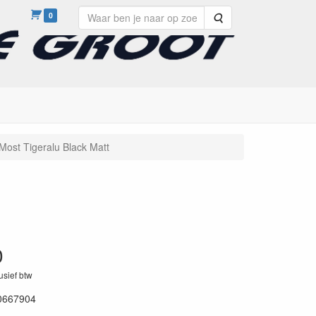
0
Zoeken
Most Tigeralu Black Matt
0
lusief btw
0667904