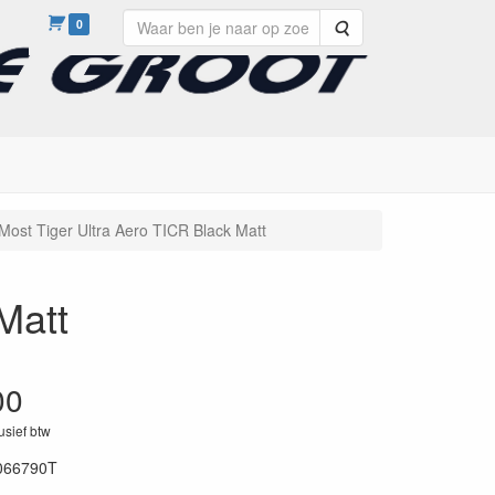
0
Zoeken
Most Tiger Ultra Aero TICR Black Matt
Matt
00
lusief btw
066790T