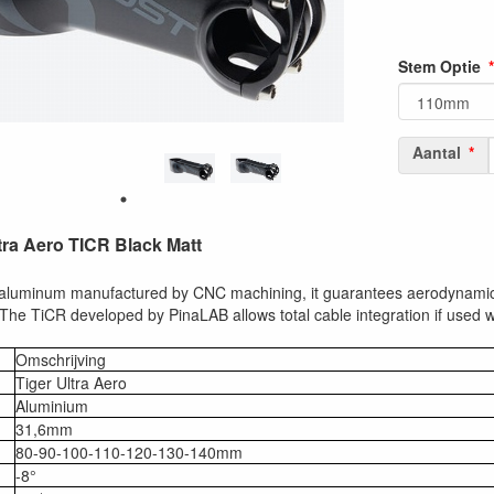
Stem Optie
Aantal
tra Aero TICR Black Matt
 aluminum manufactured by CNC machining, it guarantees aerodynami
ty.The TiCR developed by PinaLAB allows total cable integration if used
Omschrijving
Tiger Ultra Aero
Aluminium
31,6mm
80-90-100-110-120-130-140mm
-8°