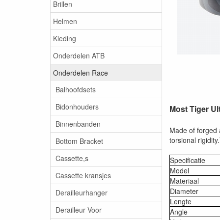
Brillen
Helmen
Kleding
Onderdelen ATB
Onderdelen Race
Balhoofdsets
Bidonhouders
Most Tiger Ul
Binnenbanden
Made of forged
torsional rigidi
Bottom Bracket
Cassette,s
Specificatie
Model
Cassette kransjes
Materiaal
Diameter
Derailleurhanger
Lengte
Derailleur Voor
Angle