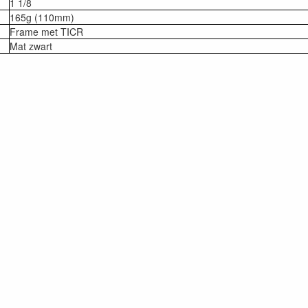
1 1/8
165g (110mm)
Frame met TICR
Mat zwart