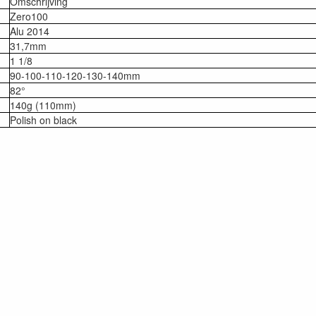
Omschrijving
Zero100
Alu 2014
31,7mm
1 1/8
90-100-110-120-130-140mm
82°
140g (110mm)
Polish on black