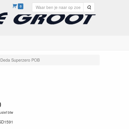
0
Zoeken
Deda Superzero POB
0
lusief btw
SD1591