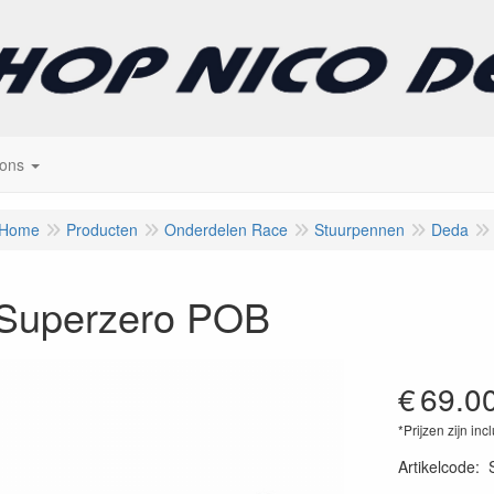
 ons
Home
Producten
Onderdelen Race
Stuurpennen
Deda
Superzero POB
€
69.0
*Prijzen zijn inc
Artikelcode
: