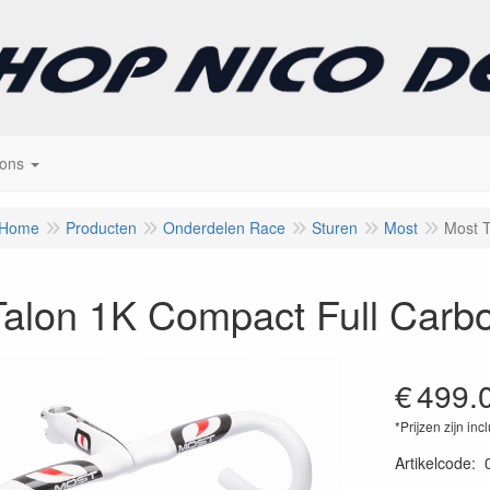
 ons
Home
Producten
Onderdelen Race
Sturen
Most
Most T
Talon 1K Compact Full Carb
€
499.
*Prijzen zijn inc
Artikelcode
: