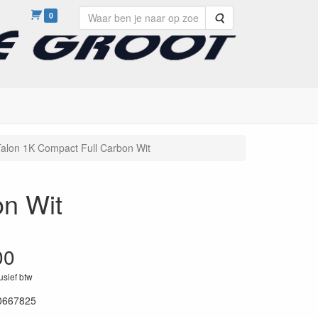
0
Zoeken
alon 1K Compact Full Carbon Wit
on Wit
00
lusief btw
0667825