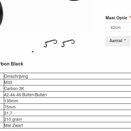
Maat Optie
Aantal
rbon Black
Omschrijving
M35
Carbon 3K
42-44-46 Buiten/Buiten
130mm
75mm
31,7
210 gram
Mat Zwart