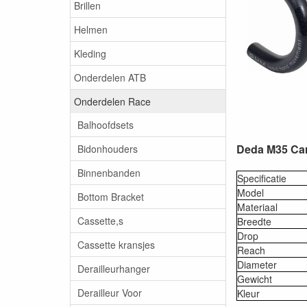
Brillen
Helmen
Kleding
Onderdelen ATB
Onderdelen Race
Balhoofdsets
Deda M35 Ca
Bidonhouders
Binnenbanden
Specificatie
Model
Bottom Bracket
Materiaal
Cassette,s
Breedte
Drop
Cassette kransjes
Reach
Diameter
Derailleurhanger
Gewicht
Derailleur Voor
Kleur