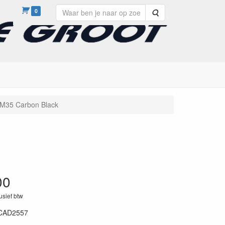
0
Zoeken
M35 Carbon Black
00
lusief btw
CAD2557