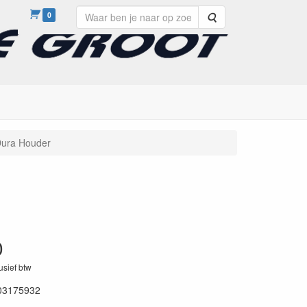
0
Zoeken
Dura Houder
0
lusief btw
03175932