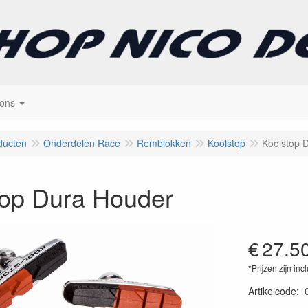
 ons
ducten
Onderdelen Race
Remblokken
Koolstop
Koolstop 
top Dura Houder
€
27.5
*Prijzen zijn inc
Artikelcode
: