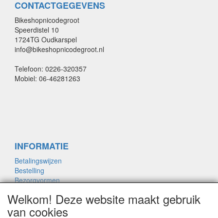
CONTACTGEGEVENS
Bikeshopnicodegroot
Speerdistel 10
1724TG Oudkarspel
info@bikeshopnicodegroot.nl
Telefoon: 0226-320357
Mobiel: 06-46281263
INFORMATIE
Betalingswijzen
Bestelling
Bezorgvormen
Merken links
Welkom! Deze website maakt gebruik
Framemaat
van cookies