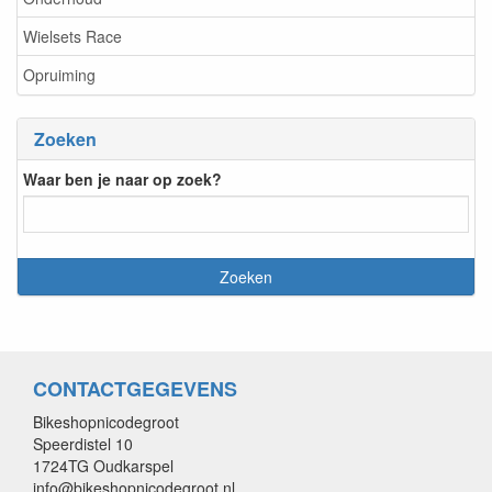
Wielsets Race
Opruiming
Zoeken
Waar ben je naar op zoek?
CONTACTGEGEVENS
Bikeshopnicodegroot
Speerdistel 10
1724TG Oudkarspel
info@bikeshopnicodegroot.nl