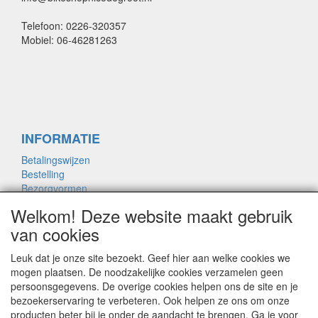
Telefoon: 0226-320357
Mobiel: 06-46281263
INFORMATIE
Betalingswijzen
Bestelling
Bezorgvormen
Merken links
Welkom! Deze website maakt gebruik
Framemaat
van cookies
Leuk dat je onze site bezoekt. Geef hier aan welke cookies we
OVER ONS
mogen plaatsen. De noodzakelijke cookies verzamelen geen
persoonsgegevens. De overige cookies helpen ons de site en je
Contact
bezoekerservaring te verbeteren. Ook helpen ze ons om onze
Garantie
producten beter bij je onder de aandacht te brengen. Ga je voor
Privacyverklaring