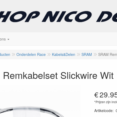
 ons
ducten
Onderdelen Race
Kabels&Delen
SRAM
SRAM Remka
Remkabelset Slickwire Wit
€
29.9
*Prijzen zijn inc
Artikelcode
: