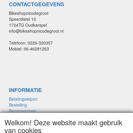
CONTACTGEGEVENS
Bikeshopnicodegroot
Speerdistel 10
1724TG Oudkarspel
info@bikeshopnicodegroot.nl
Telefoon: 0226-320357
Mobiel: 06-46281263
INFORMATIE
Betalingswijzen
Bestelling
Bezorgvormen
Merken links
Welkom! Deze website maakt gebruik
Framemaat
van cookies