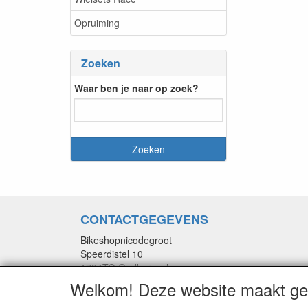
Opruiming
Zoeken
Waar ben je naar op zoek?
CONTACTGEGEVENS
Bikeshopnicodegroot
Speerdistel 10
1724TG Oudkarspel
info@bikeshopnicodegroot.nl
Welkom! Deze website maakt geb