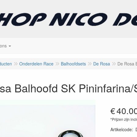
 ons
ducten
Onderdelen Race
Balhoofdsets
De Rosa
De Rosa B
a Balhoofd SK Pininfarina/
€
40.0
*Prijzen zijn inc
Artikelcode
: