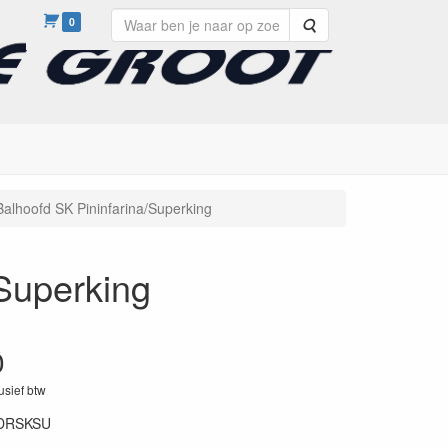
0
Zoeken
alhoofd SK Pininfarina/Superking
Superking
0
lusief btw
DRSKSU