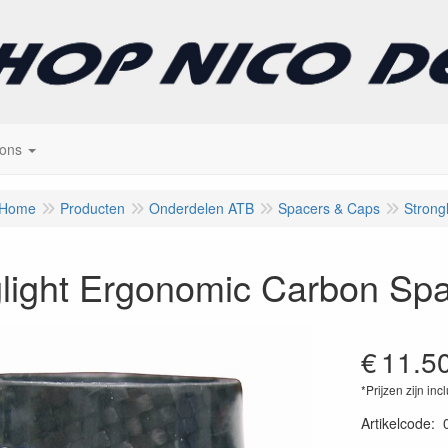
 ons
Home
Producten
Onderdelen ATB
Spacers & Caps
Strongl
glight Ergonomic Carbon Sp
€
11.5
*Prijzen zijn inc
Artikelcode
: