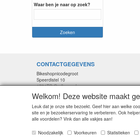
Waar ben je naar op zoek?
CONTACTGEGEVENS
Bikeshopnicodegroot
Speerdistel 10
1724TG Oudkarspel
info@bikeshopnicodegroot.nl
Welkom! Deze website maakt geb
Telefoon: 0226-320357
Leuk dat je onze site bezoekt. Geef hier aan welke 
Mobiel: 06-46281263
site en je bezoekerservaring te verbeteren. Ook helpe
alle voordelen? Vink dan alle vakjes aan!
Bikeshopnicodegroot.
Noodzakelijk
Voorkeuren
Statistieken