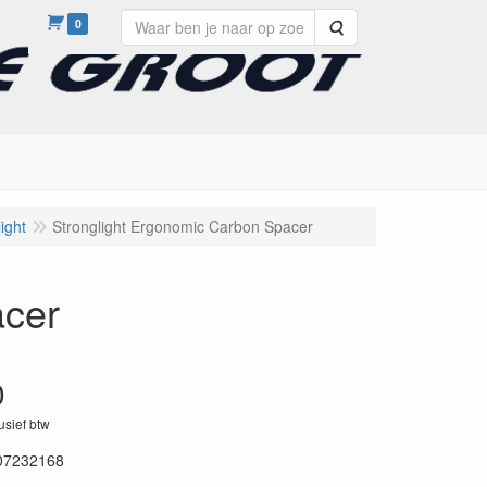
0
Zoeken
ight
Stronglight Ergonomic Carbon Spacer
acer
0
lusief btw
07232168