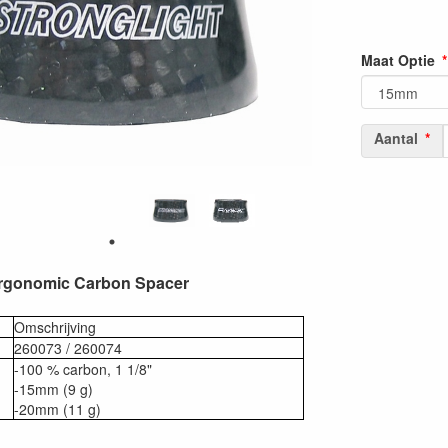
Maat Optie
Aantal
Ergonomic Carbon Spacer
Omschrijving
260073 / 260074
-100 % carbon, 1 1/8"
-15mm (9 g)
-20mm (11 g)