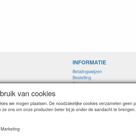
INFORMATIE
Betalingswijzen
Bestelling
Bezorgvormen
Merken links
ruik van cookies
Framemaat
cookies we mogen plaatsen. De noodzakelijke cookies verzamelen geen
n ze ons om onze producten beter bij je onder de aandacht te brengen.
nl: Wijzigingen in prijs of model voorbehouden, alle prijze
Marketing