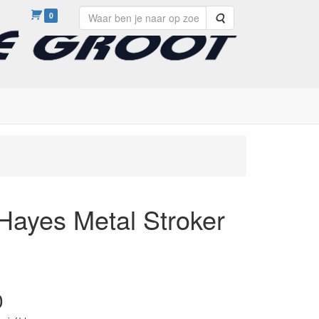
0
Zoeken
ayes Metal Stroker
0