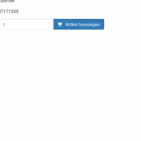
lusief btw
07171325
Artikel toevoegen