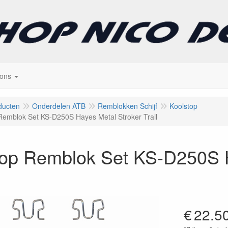
 ons
ducten
Onderdelen ATB
Remblokken Schijf
Koolstop
Remblok Set KS-D250S Hayes Metal Stroker Trail
top Remblok Set KS-D250S H
€
22.5