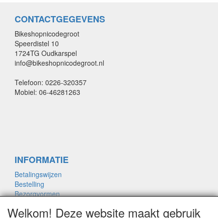
CONTACTGEGEVENS
Bikeshopnicodegroot
Speerdistel 10
1724TG Oudkarspel
info@bikeshopnicodegroot.nl
Telefoon: 0226-320357
Mobiel: 06-46281263
INFORMATIE
Betalingswijzen
Bestelling
Bezorgvormen
Merken links
Welkom! Deze website maakt gebruik
Framemaat