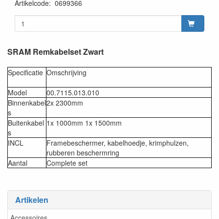
Artikelcode
:
0699366
SRAM Remkabelset Zwart
Specificatie
Omschrijving
Model
00.7115.013.010
Binnenkabel
2x 2300mm
s
Buitenkabel
1x 1000mm 1x 1500mm
s
INCL
Framebeschermer, kabelhoedje, krimphulzen,
rubberen beschermring
Aantal
Complete set
Artikelen
Accessoires