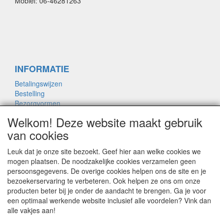
Mobiel: 06-46281263
INFORMATIE
Betalingswijzen
Bestelling
Bezorgvormen
Merken links
Welkom! Deze website maakt gebruik
Framemaat
van cookies
Leuk dat je onze site bezoekt. Geef hier aan welke cookies we
OVER ONS
mogen plaatsen. De noodzakelijke cookies verzamelen geen
persoonsgegevens. De overige cookies helpen ons de site en je
Contact
bezoekerservaring te verbeteren. Ook helpen ze ons om onze
Garantie
producten beter bij je onder de aandacht te brengen. Ga je voor
Privacyverklaring
een optimaal werkende website inclusief alle voordelen? Vink dan
Voorwaarden
alle vakjes aan!