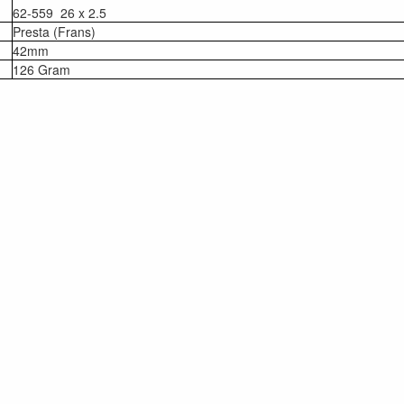
62-559 26 x 2.5
Presta (Frans)
42mm
126 Gram