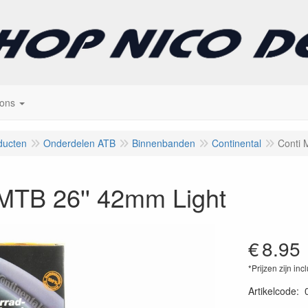
 ons
ducten
Onderdelen ATB
Binnenbanden
Continental
Conti 
 MTB 26'' 42mm Light
€
8.95
*Prijzen zijn inc
Artikelcode
: