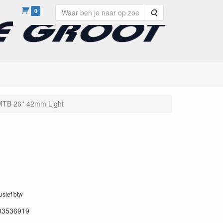
0
Zoeken
MTB 26'' 42mm Light
lusief btw
03536919