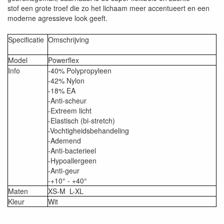
stof een grote troef die zo het lichaam meer accentueert en een
moderne agressieve look geeft.
Specificatie
Omschrijving
Model
Powerflex
Info
-40% Polypropyleen
-42% Nylon
-18% EA
-Anti-scheur
-Extreem licht
-Elastisch (bi-stretch)
-Vochtigheidsbehandeling
-Ademend
-Anti-bacterieel
-Hypoallergeen
-Anti-geur
-+10° - +40°
Maten
XS-M L-XL
Kleur
Wit