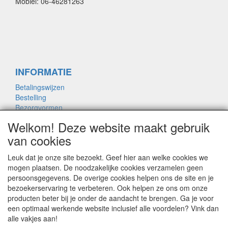
Mobiel: 06-46281263
INFORMATIE
Betalingswijzen
Bestelling
Bezorgvormen
Merken links
Welkom! Deze website maakt gebruik
Framemaat
van cookies
Leuk dat je onze site bezoekt. Geef hier aan welke cookies we
OVER ONS
mogen plaatsen. De noodzakelijke cookies verzamelen geen
persoonsgegevens. De overige cookies helpen ons de site en je
Contact
bezoekerservaring te verbeteren. Ook helpen ze ons om onze
Garantie
producten beter bij je onder de aandacht te brengen. Ga je voor
Privacyverklaring
een optimaal werkende website inclusief alle voordelen? Vink dan
Voorwaarden
alle vakjes aan!