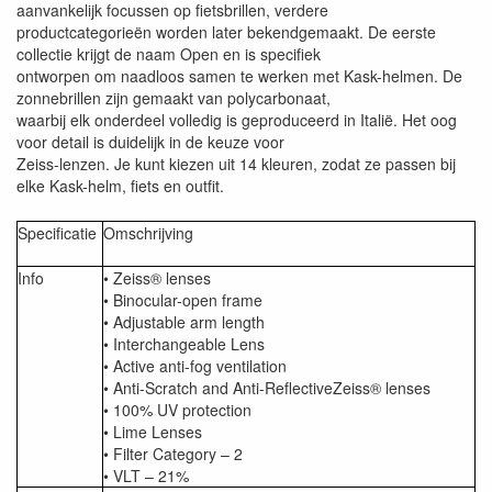
aanvankelijk focussen op fietsbrillen, verdere
productcategorieën worden later bekendgemaakt. De eerste
collectie krijgt de naam Open en is specifiek
ontworpen om naadloos samen te werken met Kask-helmen. De
zonnebrillen zijn gemaakt van polycarbonaat,
waarbij elk onderdeel volledig is geproduceerd in Italië. Het oog
voor detail is duidelijk in de keuze voor
Zeiss-lenzen. Je kunt kiezen uit 14 kleuren, zodat ze passen bij
elke Kask-helm, fiets en outfit.
Specificatie
Omschrijving
Info
• Zeiss® lenses
• Binocular-open frame
• Adjustable arm length
• Interchangeable Lens
• Active anti-fog ventilation
• Anti-Scratch and Anti-ReflectiveZeiss® lenses
• 100% UV protection
• Lime Lenses
• Filter Category – 2
• VLT – 21%