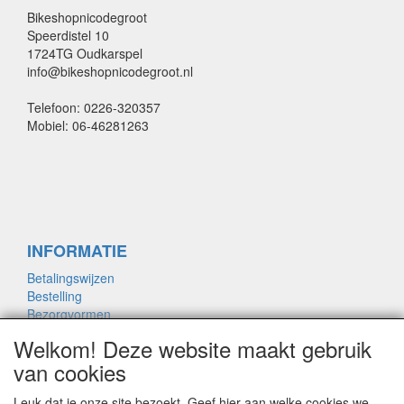
Bikeshopnicodegroot
Speerdistel 10
1724TG Oudkarspel
info@bikeshopnicodegroot.nl
Telefoon: 0226-320357
Mobiel: 06-46281263
INFORMATIE
Betalingswijzen
Bestelling
Bezorgvormen
Merken links
Welkom! Deze website maakt gebruik
Framemaat
van cookies
Leuk dat je onze site bezoekt. Geef hier aan welke cookies we