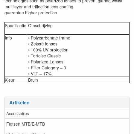
technologies such as polarized lenses to prevent glaring whilst
multilayer and triflection lens coating
guarantee higher protection
Specificatie
Omschrijving
Info
• Polycarbonate frame
• Zeiss® lenses
• 100% UV protection
• Tortoise Classic
• Polarized Lenses
• Filter Category – 3
• VLT – 17%
Kleur
Bruin
Artikelen
Accessoires
Fietsen MTB/E-MTB