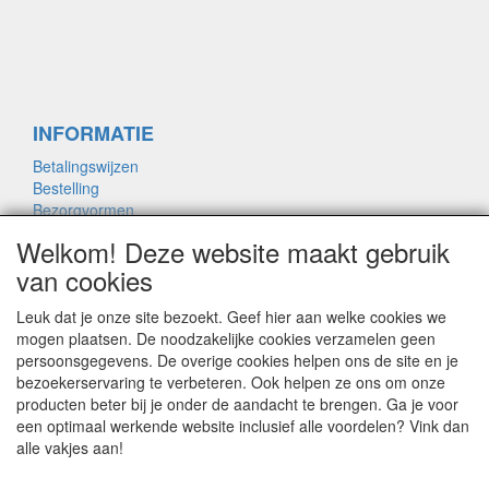
INFORMATIE
Betalingswijzen
Bestelling
Bezorgvormen
Merken links
Welkom! Deze website maakt gebruik
Framemaat
van cookies
Leuk dat je onze site bezoekt. Geef hier aan welke cookies we
OVER ONS
mogen plaatsen. De noodzakelijke cookies verzamelen geen
persoonsgegevens. De overige cookies helpen ons de site en je
Contact
bezoekerservaring te verbeteren. Ook helpen ze ons om onze
Garantie
producten beter bij je onder de aandacht te brengen. Ga je voor
Privacyverklaring
een optimaal werkende website inclusief alle voordelen? Vink dan
Voorwaarden
alle vakjes aan!