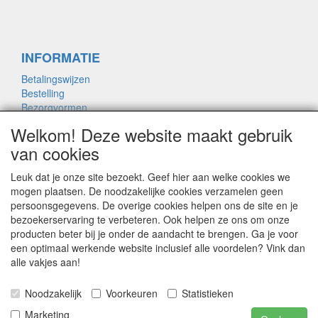
INFORMATIE
Betalingswijzen
Bestelling
Bezorgvormen
Merken links
Welkom! Deze website maakt gebruik
Framemaat
van cookies
Leuk dat je onze site bezoekt. Geef hier aan welke cookies we
OVER ONS
mogen plaatsen. De noodzakelijke cookies verzamelen geen
persoonsgegevens. De overige cookies helpen ons de site en je
Contact
bezoekerservaring te verbeteren. Ook helpen ze ons om onze
Garantie
producten beter bij je onder de aandacht te brengen. Ga je voor
Privacyverklaring
een optimaal werkende website inclusief alle voordelen? Vink dan
Voorwaarden
alle vakjes aan!
Bikeshopnicodegroot.nl: Wijzigingen in prijs of
Noodzakelijk
Voorkeuren
Statistieken
model voorbehouden, alle prijzen zijn inclusief
Marketing