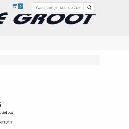
0
Zoeken
5
lusief btw
691911