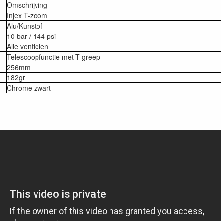
Omschrijving
Injex T-zoom
Alu/Kunstof
10 bar / 144 psi
Alle ventielen
Telescoopfunctie met T-greep
256mm
182gr
Chrome zwart