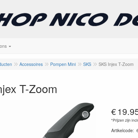
 ons
ducten
Accessoires
Pompen Mini
SKS
SKS Injex T-Zoom
njex T-Zoom
€
19.9
*Prijzen zijn inc
Artikelcode
: