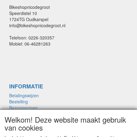
Bikeshopnicodegroot
Speerdistel 10
1724TG Oudkarspel
info@bikeshopnicodegroot.nl
Telefoon: 0226-320357
Mobiel: 06-46281263
INFORMATIE
Betalingswijzen
Bestelling
Bezorgvormen
Merken links
Welkom! Deze website maakt gebruik
Framemaat
van cookies