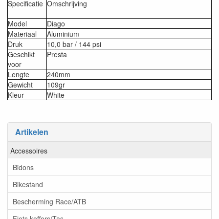
Specificatie
Omschrijving
Model
Diago
Materiaal
Aluminium
Druk
10,0 bar / 144 psi
Geschikt
Presta
voor
Lengte
240mm
Gewicht
109gr
Kleur
White
Artikelen
Accessoires
Bidons
Bikestand
Bescherming Race/ATB
Fiets koffers/Tas