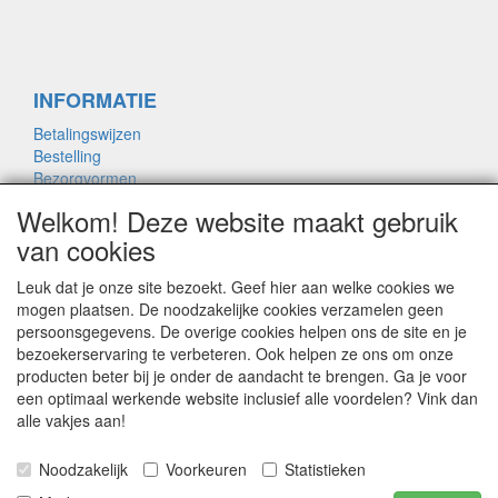
INFORMATIE
Betalingswijzen
Bestelling
Bezorgvormen
Merken links
Welkom! Deze website maakt gebruik
Framemaat
van cookies
Leuk dat je onze site bezoekt. Geef hier aan welke cookies we
OVER ONS
mogen plaatsen. De noodzakelijke cookies verzamelen geen
persoonsgegevens. De overige cookies helpen ons de site en je
Contact
bezoekerservaring te verbeteren. Ook helpen ze ons om onze
Garantie
producten beter bij je onder de aandacht te brengen. Ga je voor
Privacyverklaring
een optimaal werkende website inclusief alle voordelen? Vink dan
Voorwaarden
alle vakjes aan!
Bikeshopnicodegroot.nl: Wijzigingen in prijs of
Noodzakelijk
Voorkeuren
Statistieken
model voorbehouden, alle prijzen zijn inclusief