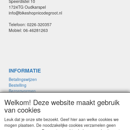
Speerdistel 10
1724TG Oudkarspel
info@bikeshopnicodegroot.nl
Telefoon: 0226-320357
Mobiel: 06-46281263
INFORMATIE
Betalingswijzen
Bestelling
Bezorgvormen
Merken links
Welkom! Deze website maakt gebruik
Framemaat
van cookies
Leuk dat je onze site bezoekt. Geef hier aan welke cookies we
OVER ONS
mogen plaatsen. De noodzakelijke cookies verzamelen geen